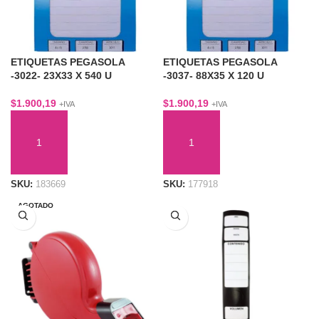
ETIQUETAS PEGASOLA
ETIQUETAS PEGASOLA
-3022- 23X33 X 540 U
-3037- 88X35 X 120 U
$
1.900,19
$
1.900,19
+IVA
+IVA
AÑADIR AL CARRITO
AÑADIR AL CARRITO
SKU:
183669
SKU:
177918
AGOTADO