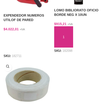
LOMO BIBLIORATO OFICIO
BORDE NEG X 10UN
EXPENDEDOR NUMEROS
UTILOF DE PARED
$
915,21
+IVA
$
4.022,01
+IVA
AÑADIR AL CARRITO
LEER MÁS
SKU:
182098
SKU:
182711