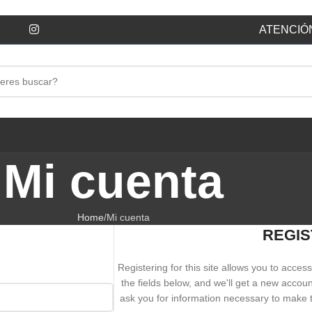
ATENCIÓN
ESIDUOS
LA GAUCHITA
ELEGANTE
FLORIDA
SUIZA
ROYCO
LIMPIEZA
DISPEN
Mi cuenta
Home
Mi cuenta
REGIS
Registering for this site allows you to access 
the fields below, and we'll get a new accoun
ask you for information necessary to make 