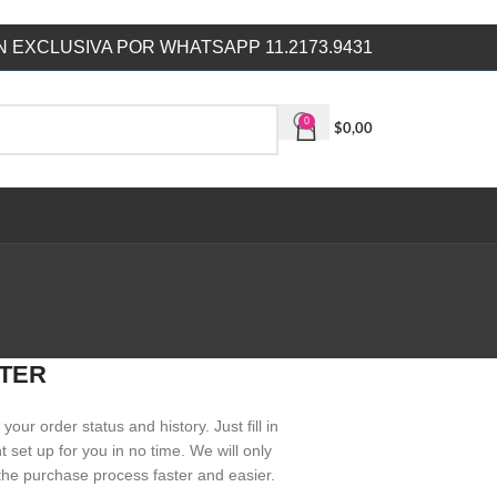
 EXCLUSIVA POR WHATSAPP 11.2173.9431
0
$
0,00
SERS
OUTLET
LIBRERIA
TER
your order status and history. Just fill in
t set up for you in no time. We will only
the purchase process faster and easier.