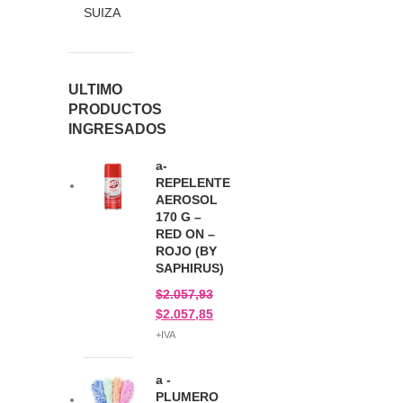
SUIZA
ULTIMO
PRODUCTOS
INGRESADOS
a-
REPELENTE
AEROSOL
170 G –
RED ON –
ROJO (BY
SAPHIRUS)
$
2.057,93
$
2.057,85
+IVA
a -
PLUMERO