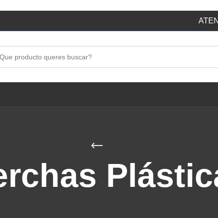
ATEN
BOLSAS RESIDUOS
LA GAUCHITA
ELEGANTE
FLORIDA
SUIZA
ROYCO
LIMPIE
erchas Plástic