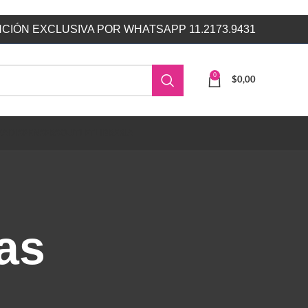
CIÓN EXCLUSIVA POR WHATSAPP 11.2173.9431
0
$
0,00
ZA
DISPENSERS
OUTLET
LIBRERIA
as