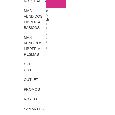
NOVEDADES
O
AÑADIR AL CARRITO
S
N
U
Q
S
C
N
S
MAS
U
U
I
I
K
E
VENDIDOS
R
A
–
U:
M
LIBRERIA
T
S
C
1
O
BASICOS
I
S
A
8
C
D
U
N
0
H
MAS
9
A
R
A
I
8
VENDIDOS
S
T
S
L
9
I
T
LIBRERIA
A
D
A
RESMAS
A
A
Z
S
OFI
U
L
OUTLET
P
A
OUTLET
C
K
PROMOS
X
U
ROYCO
N
I
SAMANTHA
–