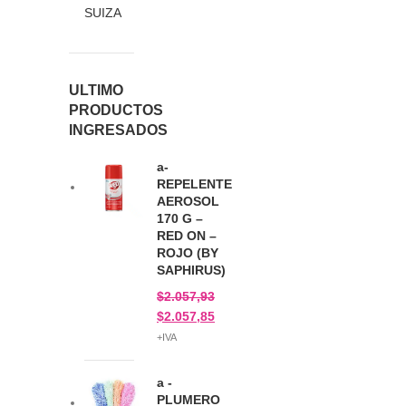
C
SUIZA
A
N
A
S
ULTIMO
T
PRODUCTOS
A
INGRESADOS
a-
REPELENTE
AEROSOL
170 G –
RED ON –
ROJO (BY
SAPHIRUS)
$
2.057,93
$
2.057,85
+IVA
a -
PLUMERO