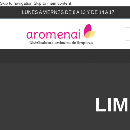
Skip to navigation
Skip to main content
LUNES A VIERNES DE 8 A 13 Y DE 14 A 17
MAKE
FIORENTINA
SAMANTHA
LI