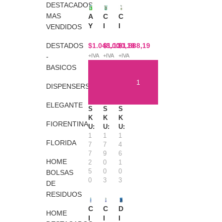
DESTACADOS
MAS
A
C
C
Y
I
I
VENDIDOS
U
F
F
D
B
B
DESTADOS
$
1.048,00
$
1.130,18
$
1.888,19
I
A
A
-
+IVA
+IVA
+IVA
N
Ñ
Ñ
BASICOS
P
O
O
A
D
G
DISPENSERS
S
O
A
AÑADIR AL CARRITO
AÑADIR AL CARRITO
AÑADIR AL CARRITO
T
Y
T
ELEGANTE
S
S
S
I
P
I
K
K
K
L
A
L
FIORENTINA
U:
U:
U:
L
C
L
1
1
1
A
K
O
FLORIDA
7
7
4
L
X
5
7
9
6
I
4
0
HOME
2
0
1
M
5
0
5
0
0
BOLSAS
P
0
C
0
3
3
DE
I
M
C
RESIDUOS
A
L
C
I
O
C
C
D
HOME
N
M
I
I
I