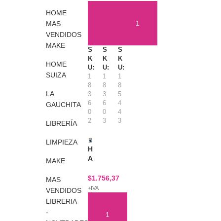
C
C
C
C
F
R
HOME
A
A
B
F
E
N
N
L
MAS
P
A
A
O
VENDIDOS
AÑADIR AL CARRITO
AÑADIR AL CARRITO
AÑADIR AL CARRITO
U
S
S
Q
MAKE
E
S
S
S
T
T
U
S
K
K
K
A
A
E
HOME
T
U:
U:
U:
L
L
M
SUIZA
O
1
1
1
I
I
O
–
8
8
8
Q
Q
C
LA
C
3
3
5
.
.
H
6
6
4
A
GAUCHITA
F
R
I
0
0
4
N
U
E
L
2
3
3
A
LIBRERÍA
L
P
A
S
L
U
A
T
LIMPIEZA
F
E
Z
H
A
R
S
U
A
MAKE
A
T
L
R
G
O
P
P
$
1.756,37
MAS
A
F
A
I
+IVA
VENDIDOS
N
R
C
C
C
A
K
LIBRERIA
B
I
G
X
-
L
A
A
2