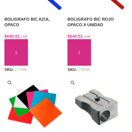
BOLIGRAFO BIC AZUL
BOLIGRAFO BIC ROJO
OPACO
OPACO X UNIDAD
$
640,51
$
640,51
+IVA
+IVA
AÑADIR AL CARRITO
AÑADIR AL CARRITO
SKU:
177696
SKU:
179590