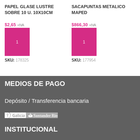
PAPEL GLASE LUSTRE
SACAPUNTAS METALICO
SOBRE 10 U. 10X10CM
MAPED
$
2,65
$
866,30
+IVA
+IVA
AÑADIR AL CARRITO
AÑADIR AL CARRITO
SKU:
178325
SKU:
177954
MEDIOS DE PAGO
Depósito / Transferencia bancaria
INSTITUCIONAL