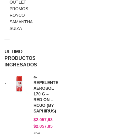
OUTLET
PROMOS
ROYCO
SAMANTHA
SUIZA
ULTIMO
PRODUCTOS
INGRESADOS
a-
REPELENTE
AEROSOL
170 G –
RED ON –
ROJO (BY
SAPHIRUS)
$
2.057,93
$
2.057,85
+IVA