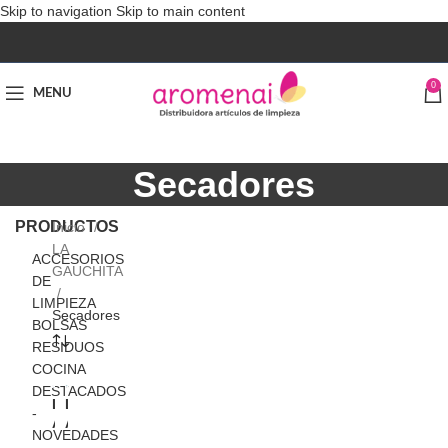
Skip to navigation
Skip to main content
0
MENU
Secadores
PRODUCTOS
Inicio
LA
ACCESORIOS
GAUCHITA
DE
LIMPIEZA
Secadores
BOLSAS
RESIDUOS
COCINA
DESTACADOS
L
L
-
A
A
NOVEDADES
V
V