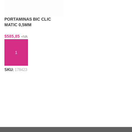
PORTAMINAS BIC CLIC
MATIC 0,5MM
$
585,85
+IVA
AÑADIR AL CARRITO
SKU:
178423