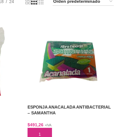
18
24
ESPONJA ANACALADA ANTIBACTERIAL
– SAMANTHA
$
491,26
+IVA
AÑADIR AL CARRITO