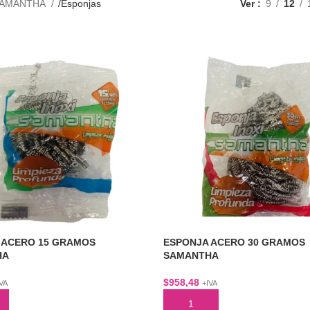
AMANTHA
Esponjas
Ver
9
12
 ACERO 15 GRAMOS
ESPONJA ACERO 30 GRAMOS
HA
SAMANTHA
$
958,48
IVA
+IVA
AL CARRITO
AÑADIR AL CARRITO