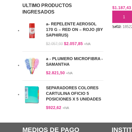
ULTIMO PRODUCTOS
$
1.187,43
INGRESADOS
AÑADIR 
a- REPELENTE AEROSOL
SKU:
1852
170 G – RED ON – ROJO (BY
SAPHIRUS)
$
2.057,85
$
2.057,93
+IVA
a - PLUMERO MICROFIBRA -
SAMANTHA
$
2.821,50
+IVA
SEPARADORES COLORES
CARTULINA OFICIO 5
POSICIONES X 5 UNIDADES
$
922,62
+IVA
MEDIOS DE PAGO
INSTI