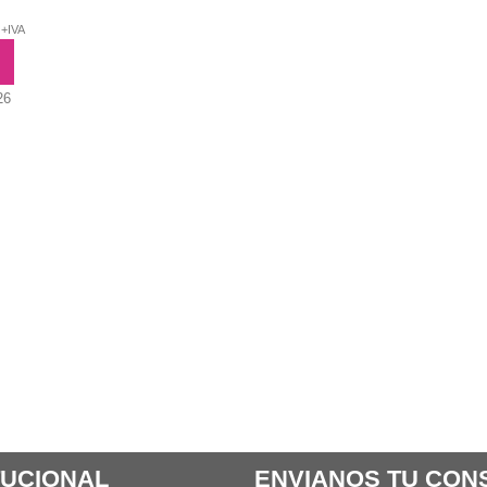
+IVA
AL CARRITO
26
TUCIONAL
ENVIANOS TU CON