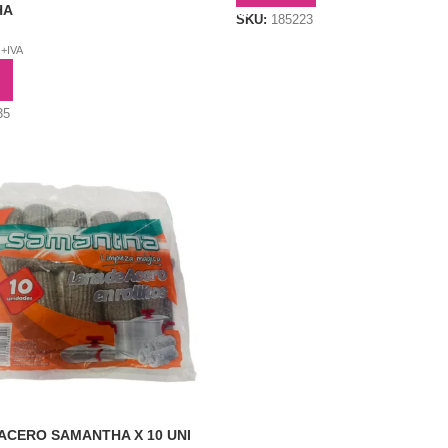
HA
SKU:
185223
+IVA
AL CARRITO
35
 ACERO SAMANTHA X 10 UNI