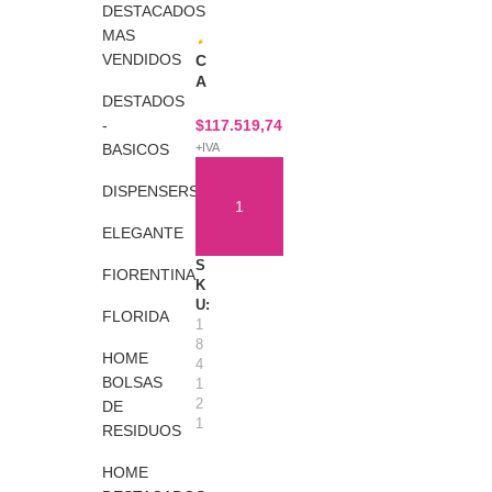
DESTACADOS
MAS
VENDIDOS
C
A
DESTADOS
R
R
-
$
117.519,74
O
BASICOS
+IVA
R
O
DISPENSERS
Y
C
ELEGANTE
AÑADIR AL CARRITO
O
S
M
FIORENTINA
K
I
U:
N
FLORIDA
1
I
8
2
HOME
4
0
BOLSAS
1
L
2
DE
C
1
RESIDUOS
/
P
HOME
R