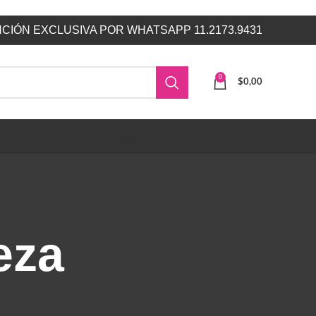
CIÓN EXCLUSIVA POR WHATSAPP 11.2173.9431
0
$
0,00
ZA
DISPENSERS
OUTLET
LIBRERIA
eza