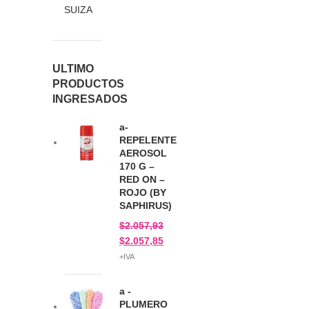
SUIZA
ULTIMO
PRODUCTOS
INGRESADOS
a-
REPELENTE
AEROSOL
170 G –
RED ON –
ROJO (BY
SAPHIRUS)
$
2.057,93
$
2.057,85
+IVA
a -
PLUMERO