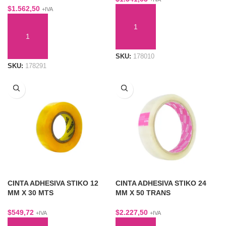
$
1.562,50
+IVA
AÑADIR AL CARRITO
AÑADIR AL CARRITO
SKU:
178010
SKU:
178291
CINTA ADHESIVA STIKO 12
CINTA ADHESIVA STIKO 24
MM X 30 MTS
MM X 50 TRANS
$
549,72
$
2.227,50
+IVA
+IVA