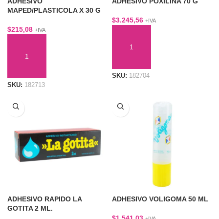
ADHESIVO
ADHESIVO POXILINA 70 G
MAPED/PLASTICOLA X 30 G
$
3.245,56
+IVA
$
215,08
+IVA
AÑADIR AL CARRITO
AÑADIR AL CARRITO
SKU:
182704
SKU:
182713
ADHESIVO RAPIDO LA
ADHESIVO VOLIGOMA 50 ML
GOTITA 2 ML.
$
1.541,03
+IVA