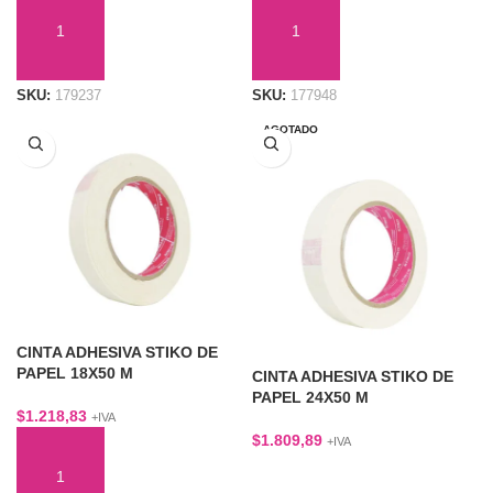
AÑADIR AL CARRITO
AÑADIR AL CARRITO
SKU:
179237
SKU:
177948
AGOTADO
CINTA ADHESIVA STIKO DE
PAPEL 18X50 M
CINTA ADHESIVA STIKO DE
PAPEL 24X50 M
$
1.218,83
+IVA
$
1.809,89
+IVA