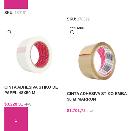
AÑADIR AL CARRITO
LEER MÁS
SKU:
180161
SKU:
178329
AGOTADO
CINTA ADHESIVA STIKO DE
PAPEL 48X50 M
CINTA ADHESIVA STIKO EMBA
50 M MARRON
$
3.228,91
+IVA
$
1.701,72
+IVA
AÑADIR AL CARRITO