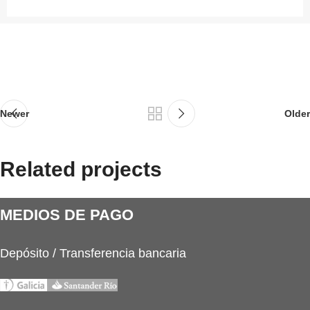
Newer
Older
Related projects
MEDIOS DE PAGO
Netus eu mollis hac dignis
Furniture
Depósito / Transferencia bancaria