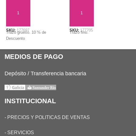
AÑADIR AL CARRITO
AÑADIR AL CARRITO
SKU:
177697
SKU:
177705
S
Trazo grueso. 10 % de
Trazo fino.
C
Descuento
MEDIOS DE PAGO
Depósito / Transferencia bancaria
INSTITUCIONAL
-
PRECIOS Y POLITICAS DE VENTAS
-
SERVICIOS