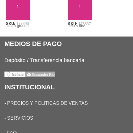
AÑADIR AL CARRITO
AÑADIR AL CARRITO
SKU:
177696
S
SKU:
178837
Trazo grueso.
C
Trazo fino.
MEDIOS DE PAGO
Depósito / Transferencia bancaria
INSTITUCIONAL
-
PRECIOS Y POLITICAS DE VENTAS
-
SERVICIOS
-
FAQ