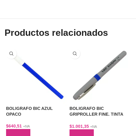
Productos relacionados
BOLIGRAFO BIC AZUL
BOLIGRAFO BIC
B
OPACO
GRIPROLLER FINE. TINTA
S
AZU
$
640,51
$
$
1.001,35
+IVA
+IVA