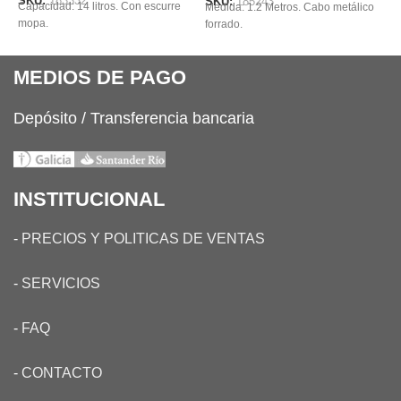
SKU:
183332
S
SKU:
185243
Capacidad: 14 litros. Con escurre
P
Medida: 1.2 Metros. Cabo metálico
mopa.
forrado.
MEDIOS DE PAGO
Depósito / Transferencia bancaria
INSTITUCIONAL
-
PRECIOS Y POLITICAS DE VENTAS
-
SERVICIOS
-
FAQ
-
CONTACTO