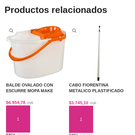
Productos relacionados
BALDE OVALADO CON
CABO FIORENTINA
C
ESCURRE MOPA MAKE
METALICO PLASTIFICADO
A
1,2 MTS
$
6.954,78
$
$
3.745,10
+IVA
+IVA
AÑADIR AL CARRITO
AÑADIR AL CARRITO