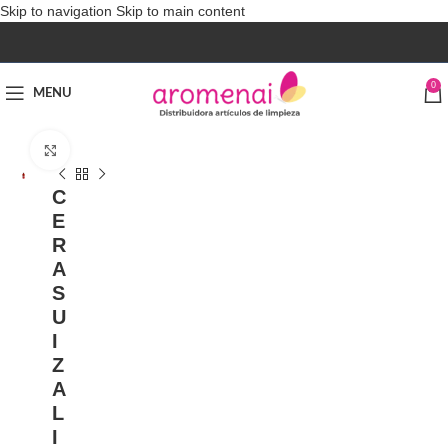
Skip to navigation
Skip to main content
0
MENU
Click to enlarge
C
E
R
A
S
U
I
Z
A
L
I