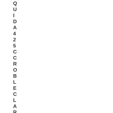
Q
U
I
D
A
4
2
5
C
C
R
O
B
L
E
C
L
A
R