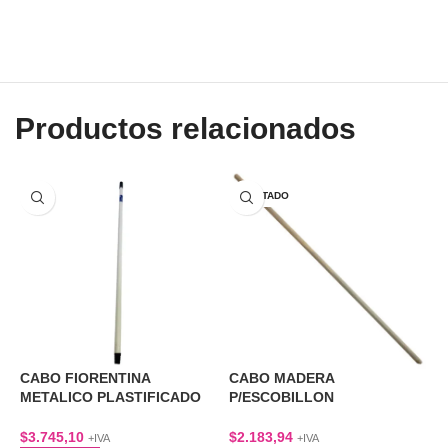
Productos relacionados
AGOTADO
CABO FIORENTINA
CABO MADERA
C
METALICO PLASTIFICADO
P/ESCOBILLON
B
1,2 MTS
BARRENDERO
$
$
3.745,10
$
2.183,94
+IVA
+IVA