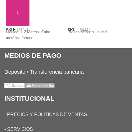
AÑADIR AL CARRITO
LEER MÁS
S
SKU:
185243
SKU:
184441
P
Medida: 1.2 Metros. Cabo
Presentación: x unidad.
metálico forrado.
MEDIOS DE PAGO
Depósito / Transferencia bancaria
INSTITUCIONAL
-
PRECIOS Y POLITICAS DE VENTAS
-
SERVICIOS