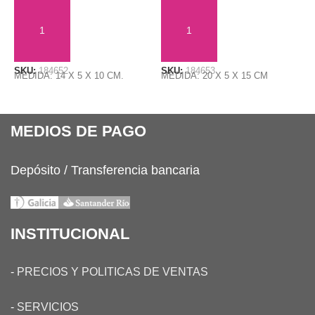
$
AÑADIR AL CARRITO
AÑADIR AL CARRITO
SKU:
184652
SKU:
184653
MEDIDA: 14 X 5 X 10 CM.
MEDIDA: 20 X 5 X 15 CM
S
M
MEDIOS DE PAGO
Depósito / Transferencia bancaria
INSTITUCIONAL
-
PRECIOS Y POLITICAS DE VENTAS
-
SERVICIOS