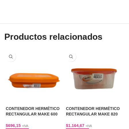
Productos relacionados
A
CONTENEDOR HERMÉTICO
CONTENEDOR HERMÉTICO
RECTANGULAR MAKE 600
RECTANGULAR MAKE 820
C
CC
CC
R
$
696,15
$
1.164,67
+IVA
+IVA