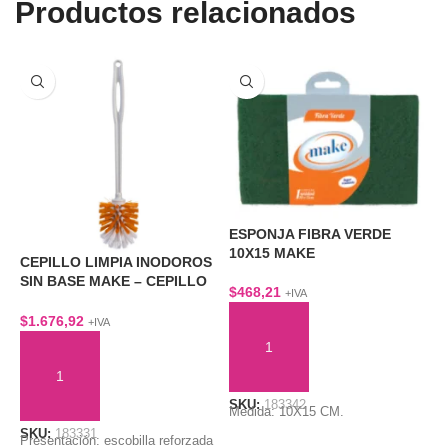
Productos relacionados
ESPONJA FIBRA VERDE
10X15 MAKE
CEPILLO LIMPIA INODOROS
G
SIN BASE MAKE – CEPILLO
$
468,21
+IVA
PARA BAÑO
$
$
1.676,92
+IVA
AÑADIR AL CARRITO
AÑADIR AL CARRITO
SKU:
183342
Medida: 10X15 CM.
S
T
SKU:
183331
Presentación: escobilla reforzada