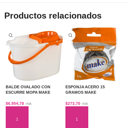
Productos relacionados
E
BALDE OVALADO CON
ESPONJA ACERO 15
$
ESCURRE MOPA MAKE
GRAMOS MAKE
$
6.954,78
$
273,70
+IVA
+IVA
S
E
AÑADIR AL CARRITO
AÑADIR AL CARRITO