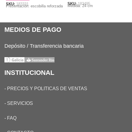
SKU:
183495
SKU:
183331
S
Medida: 24 cm
Presentación: escobilla reforzada
P
p
MEDIOS DE PAGO
Depósito / Transferencia bancaria
INSTITUCIONAL
-
PRECIOS Y POLITICAS DE VENTAS
-
SERVICIOS
-
FAQ