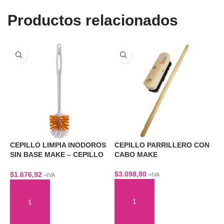
Productos relacionados
CEPILLO LIMPIA INODOROS
CEPILLO PARRILLERO CON
E
SIN BASE MAKE – CEPILLO
CABO MAKE
I
PARA BAÑO
–
$
3.098,90
$
1.676,92
$
+IVA
+IVA
AÑADIR AL CARRITO
AÑADIR AL CARRITO