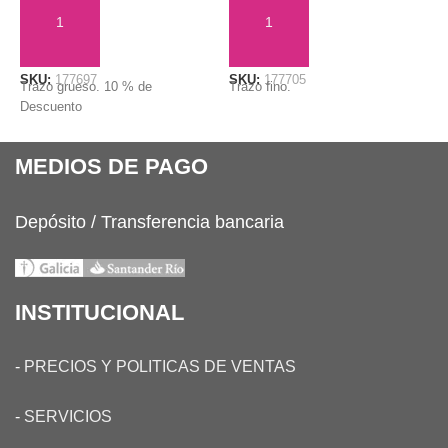
AÑADIR AL CARRITO
AÑADIR AL CARRITO
SKU:
177697
SKU:
177705
S
Trazo grueso. 10 % de
Trazo fino.
T
Descuento
MEDIOS DE PAGO
Depósito / Transferencia bancaria
INSTITUCIONAL
-
PRECIOS Y POLITICAS DE VENTAS
-
SERVICIOS