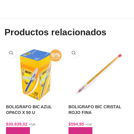
Productos relacionados
BOLIGRAFO BIC AZUL
BOLIGRAFO BIC CRISTAL
B
OPACO X 50 U
ROJO FINA
G
A
$
30.839,02
$
594,95
$
+IVA
+IVA