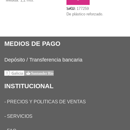
Medida: 1,2 mts.
S
SKU:
177259
F
De plástico reforzado.
MEDIOS DE PAGO
Depósito / Transferencia bancaria
INSTITUCIONAL
-
PRECIOS Y POLITICAS DE VENTAS
-
SERVICIOS