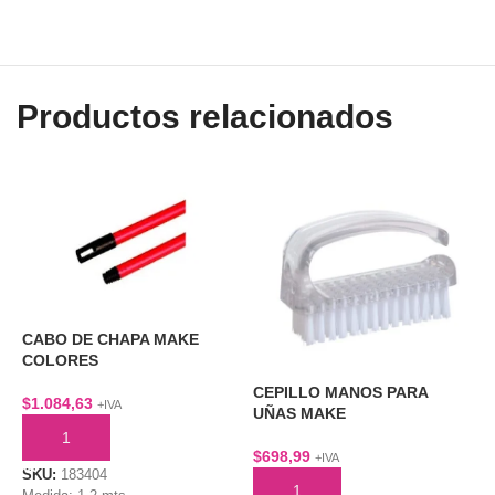
Productos relacionados
CABO DE CHAPA MAKE
COLORES
E
CEPILLO MANOS PARA
R
$
1.084,63
+IVA
UÑAS MAKE
AÑADIR AL CARRITO
$
$
698,99
+IVA
SKU:
183404
AÑADIR AL CARRITO