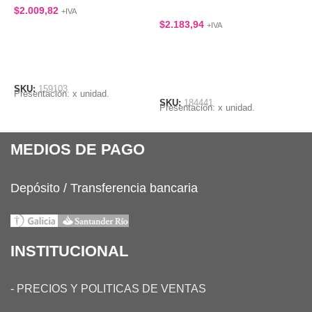
BARRENDERO
$
2.009,82
$
+IVA
$
2.183,94
+IVA
LEER MÁS
LEER MÁS
SKU:
159103
S
Presentación: x unidad.
E
SKU:
184441
Presentación: x unidad.
MEDIOS DE PAGO
Depósito / Transferencia bancaria
INSTITUCIONAL
-
PRECIOS Y POLITICAS DE VENTAS