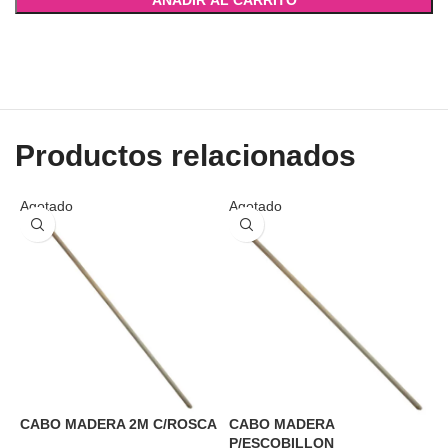
AÑADIR AL CARRITO
Productos relacionados
Agotado
Agotado
C
CABO MADERA 2M C/ROSCA
CABO MADERA
A
P/ESCOBILLON