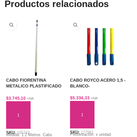
Productos relacionados
CABO FIORENTINA
CABO ROYCO ACERO 1,5 -
C
METALICO PLASTIFICADO
BLANCO-
A
1,2 MTS
$
5.336,33
$
$
3.745,10
+IVA
+IVA
AÑADIR AL CARRITO
AÑADIR AL CARRITO
SKU:
177961
S
SKU:
185243
Presentación: x unidad.
E
Medida: 1.2 Metros. Cabo