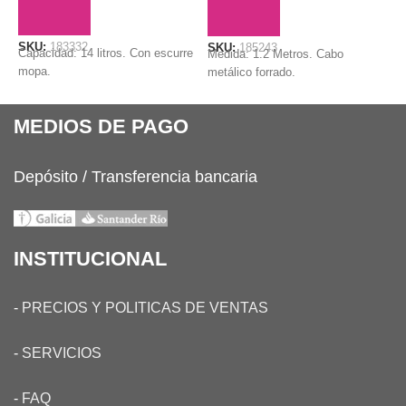
AÑADIR AL CARRITO
AÑADIR AL CARRITO
SKU:
183332
S
SKU:
185243
Capacidad: 14 litros. Con escurre
P
Medida: 1.2 Metros. Cabo
mopa.
metálico forrado.
MEDIOS DE PAGO
Depósito / Transferencia bancaria
INSTITUCIONAL
-
PRECIOS Y POLITICAS DE VENTAS
-
SERVICIOS
-
FAQ