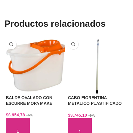
Productos relacionados
BALDE OVALADO CON
CABO FIORENTINA
C
ESCURRE MOPA MAKE
METALICO PLASTIFICADO
–
1,2 MTS
$
6.954,78
$
$
3.745,10
+IVA
+IVA