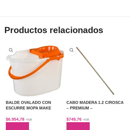
Productos relacionados
BALDE OVALADO CON
CABO MADERA 1.2 C/ROSCA
C
ESCURRE MOPA MAKE
– PREMIUM –
A
$
6.954,78
$
749,76
$
+IVA
+IVA