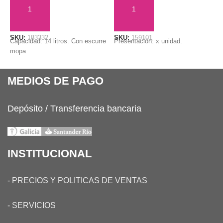
AÑADIR AL CARRITO
AÑADIR AL CARRITO
SKU:
183332
SKU:
159101
S
Capacidad: 14 litros. Con escurre
Presentación: x unidad.
E
mopa.
MEDIOS DE PAGO
Depósito / Transferencia bancaria
INSTITUCIONAL
-
PRECIOS Y POLITICAS DE VENTAS
-
SERVICIOS