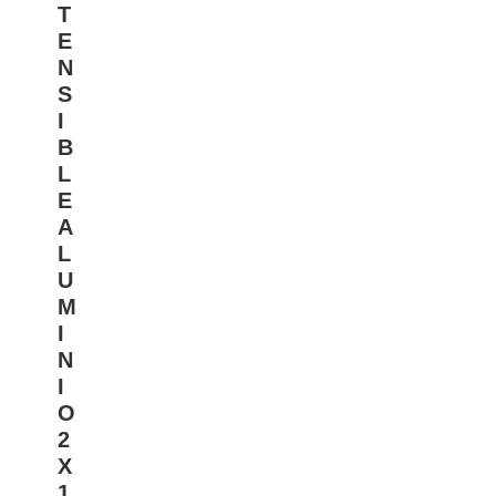
T
E
N
S
I
B
L
E
A
L
U
M
I
N
I
O
2
X
1