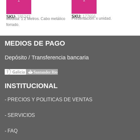
AÑADIR AL CARRITO
AÑADIR AL CARRITO
SKU:
177656
S
SKU:
185243
Presentación: x unidad.
M
Medida: 1.2 Metros. Cabo metálico
forrado.
MEDIOS DE PAGO
Depósito / Transferencia bancaria
INSTITUCIONAL
-
PRECIOS Y POLITICAS DE VENTAS
-
SERVICIOS
-
FAQ