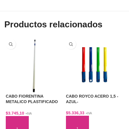
Productos relacionados
CABO FIORENTINA
CABO ROYCO ACERO 1,5 -
C
METALICO PLASTIFICADO
AZUL-
C
1,2 MTS
$
5.336,33
$
$
3.745,10
+IVA
+IVA