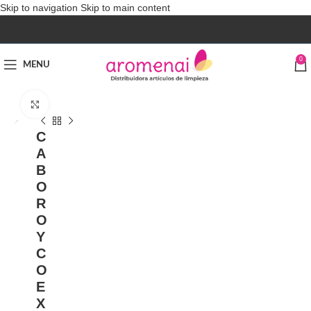
Skip to navigation
Skip to main content
0
MENU
Click to enlarge
C
A
B
O
R
O
Y
C
O
E
X