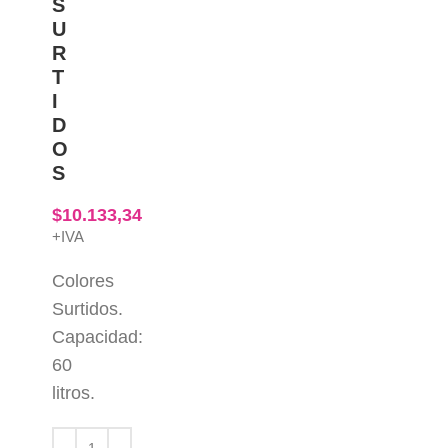
S
U
R
T
I
D
O
S
$
10.133,34
+IVA
Colores
Surtidos.
Capacidad:
60
litros.