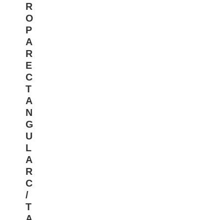
R
O
P
A
R
E
C
T
A
N
G
U
L
A
R
C
/
T
A