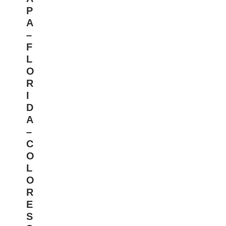
P
A
–
F
L
O
R
I
D
A
–
C
O
L
O
R
E
S