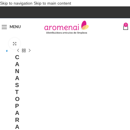
Skip to navigation
Skip to main content
0
MENU
Click to enlarge
C
A
N
A
S
T
O
P
A
R
A