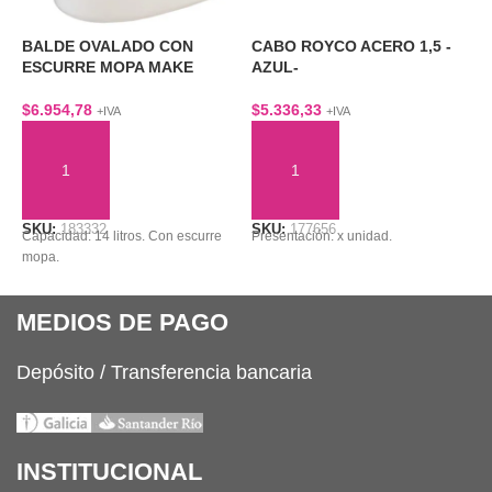
BALDE OVALADO CON
CABO ROYCO ACERO 1,5 -
C
ESCURRE MOPA MAKE
AZUL-
V
$
6.954,78
$
5.336,33
$
+IVA
+IVA
AÑADIR AL CARRITO
AÑADIR AL CARRITO
SKU:
183332
SKU:
177656
S
Capacidad: 14 litros. Con escurre
Presentación: x unidad.
P
mopa.
MEDIOS DE PAGO
Depósito / Transferencia bancaria
INSTITUCIONAL