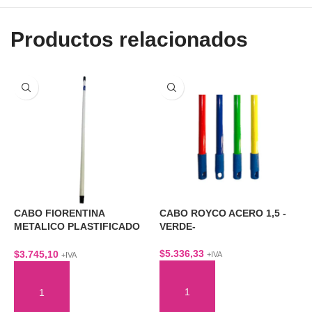
Productos relacionados
CABO FIORENTINA
CABO ROYCO ACERO 1,5 -
C
METALICO PLASTIFICADO
VERDE-
A
1,2 MTS
$
5.336,33
$
$
3.745,10
+IVA
+IVA
AÑADIR AL CARRITO
AÑADIR AL CARRITO