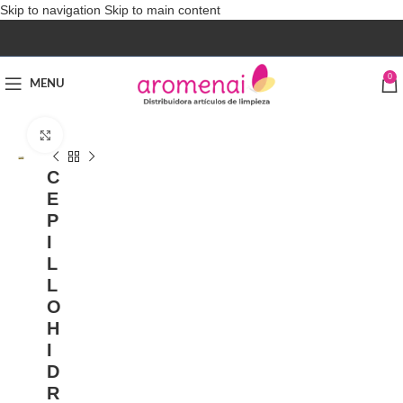
Skip to navigation
Skip to main content
0
MENU
Click to enlarge
C
E
P
I
L
L
O
H
I
D
R