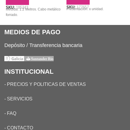
SKU:
177657
S
SKU:
185243
Presentación: x unidad.
E
Medida: 1.2 Metros. Cabo metálico
forrado.
MEDIOS DE PAGO
Depósito / Transferencia bancaria
INSTITUCIONAL
-
PRECIOS Y POLITICAS DE VENTAS
-
SERVICIOS
-
FAQ
-
CONTACTO