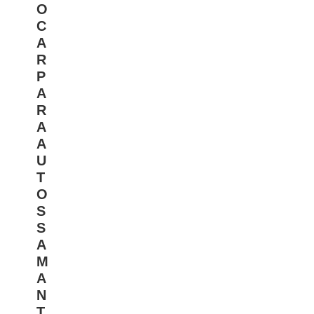
O
C
A
R
P
A
R
A
A
U
T
O
S
S
A
M
A
N
T