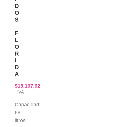
D
O
S
–
F
L
O
R
I
D
A
$
15.107,92
+IVA
Capacidad:
68
litros.