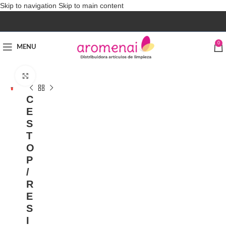
Skip to navigation
Skip to main content
0
MENU
Click to enlarge
C
E
S
T
O
P
/
R
E
S
I