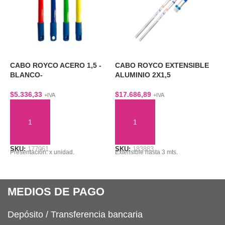
CABO ROYCO ACERO 1,5 -
CABO ROYCO EXTENSIBLE
C
BLANCO-
ALUMINIO 2X1,5
C
$
5.336,33
$
17.686,89
$
+IVA
+IVA
AÑADIR AL CARRITO
AÑADIR AL CARRITO
SKU:
177961
SKU:
183883
S
Presentación: x unidad.
Extensible hasta 3 mts.
C
MEDIOS DE PAGO
Depósito / Transferencia bancaria