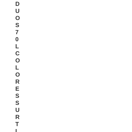
D
U
O
S
7
0
L
C
O
L
O
R
E
S
S
U
R
T
I