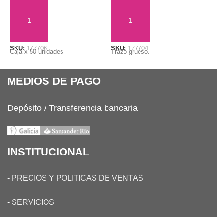
AÑADIR AL CARRITO
AÑADIR AL CARRITO
SKU:
177706
SKU:
177704
S
Caja x 50 unidades
Trazo grueso.
T
MEDIOS DE PAGO
Depósito / Transferencia bancaria
INSTITUCIONAL
-
PRECIOS Y POLITICAS DE VENTAS
-
SERVICIOS