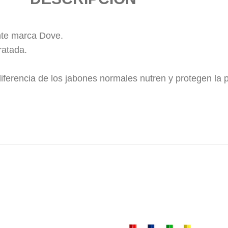
te marca Dove.
ratada.
ferencia de los jabones normales nutren y protegen la p
tocador , dove , jabón dove ,