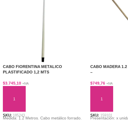
CABO FIORENTINA METALICO
CABO MADERA 1.2
PLASTIFICADO 1,2 MTS
–
$
3.745,10
$
749,76
+IVA
+IVA
AÑADIR AL CARRITO
AÑADIR AL CARRI
SKU:
185243
SKU:
159101
Medida: 1.2 Metros. Cabo metálico forrado.
Presentación: x unid