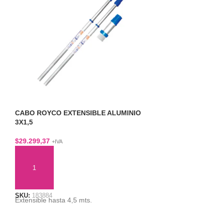
CABO ROYCO EXTENSIBLE ALUMINIO
CARRO ROYCO M
3X1,5
C/PRENSAMOPA
$
29.299,37
$
117.519,74
+IVA
+IVA
AÑADIR AL CARRITO
AÑADIR AL CA
SKU:
183884
SKU:
184121
Extensible hasta 4,5 mts.
Capacidad: 20 litr