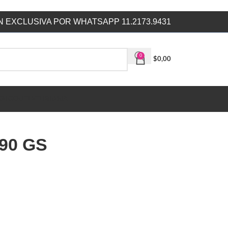
 EXCLUSIVA POR WHATSAPP 11.2173.9431
0
$
0,00
SERS
OUTLET
LIBRERIA
90 GS