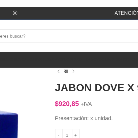
ATENCIÓN
ESIDUOS
LA GAUCHITA
ELEGANTE
FLORIDA
SUIZA
ROYCO
LIMPIEZA
DISPEN
JABON DOVE X 
$
920,85
+IVA
Presentación: x unidad.