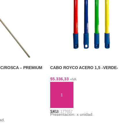
 C/ROSCA – PREMIUM
CABO ROYCO ACERO 1,5 -VERDE-
$
5.336,33
+IVA
AÑADIR AL CARRITO
TO
SKU:
177657
Presentación: x unidad.
ad.