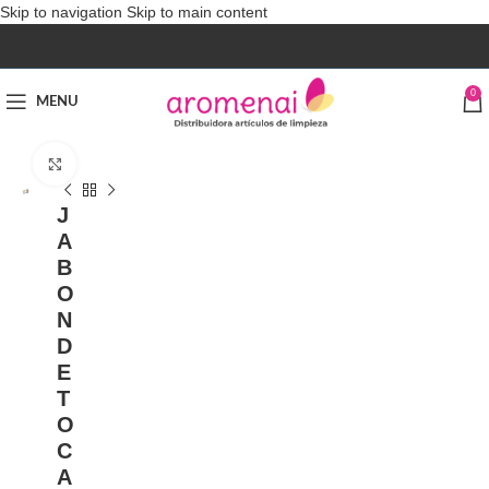
Skip to navigation
Skip to main content
0
MENU
Click to enlarge
J
A
B
O
N
D
E
T
O
C
A