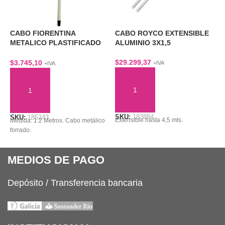
CABO FIORENTINA
CABO ROYCO EXTENSIBLE
C
METALICO PLASTIFICADO
ALUMINIO 3X1,5
C
1,2 MTS
$
29.299,37
$
$
3.745,10
+IVA
+IVA
AÑADIR AL CARRITO
AÑADIR AL CARRITO
SKU:
183884
S
SKU:
185243
Extensible hasta 4,5 mts.
M
Medida: 1.2 Metros. Cabo metálico
forrado.
MEDIOS DE PAGO
Depósito / Transferencia bancaria