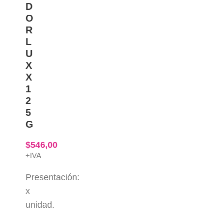
D
O
R
L
U
X
X
1
2
5
G
$
546,00
+IVA
Presentación:
x
unidad.