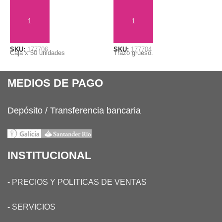
AÑADIR AL CARRITO
AÑADIR AL CARRITO
SKU:
177706
SKU:
177704
S
Caja x 50 unidades
Trazo grueso.
T
MEDIOS DE PAGO
Depósito / Transferencia bancaria
INSTITUCIONAL
-
PRECIOS Y POLITICAS DE VENTAS
-
SERVICIOS