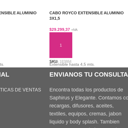
NSIBLE ALUMINIO
CABO ROYCO EXTENSIBLE ALUMINIO
3X1,5
$
29.299,37
+IVA
TO
AÑADIR AL CARRITO
SKU:
183884
ts.
Extensible hasta 4,5 mts.
NAL
ENVIANOS TU CONSULTA
Encontra todas los productos de
ITICAS DE VENTAS
Saphirus y Elegante. Contamos c
recargas, difusores, aceites,
textiles, equipos, cremas, jabon
liquido y body splash. Tambien