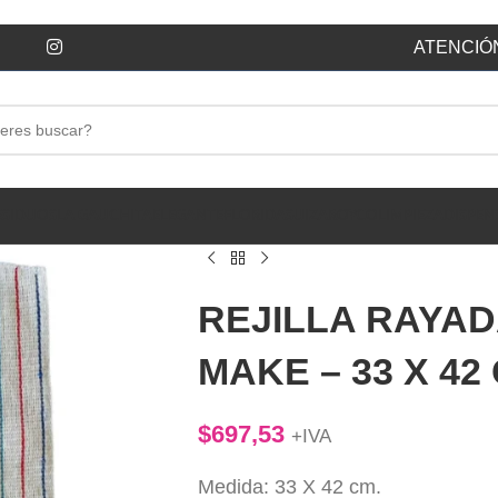
ATENCIÓN
ESIDUOS
LA GAUCHITA
ELEGANTE
FLORIDA
SUIZA
ROYCO
LIMPIEZA
DISPEN
REJILLA RAYA
MAKE – 33 X 42
$
697,53
+IVA
Medida: 33 X 42 cm.