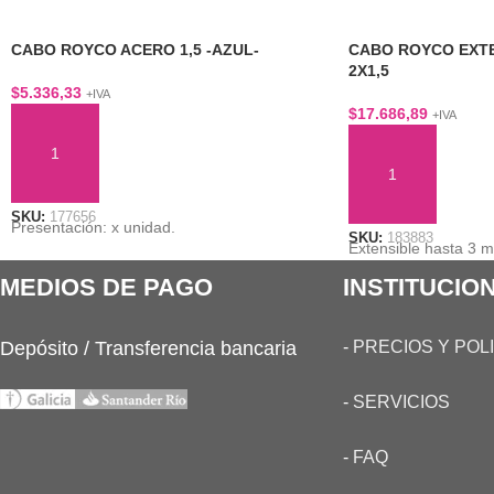
CABO ROYCO ACERO 1,5 -AZUL-
CABO ROYCO EXTE
2X1,5
$
5.336,33
+IVA
$
17.686,89
+IVA
AÑADIR AL CARRITO
AÑADIR AL CARRI
SKU:
177656
Presentación: x unidad.
SKU:
183883
Extensible hasta 3 m
MEDIOS DE PAGO
INSTITUCIO
Depósito / Transferencia bancaria
-
PRECIOS Y POL
-
SERVICIOS
-
FAQ