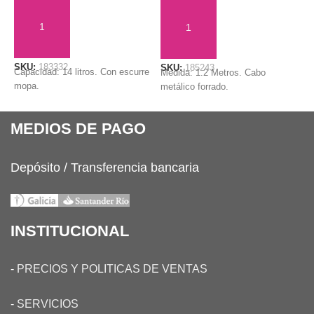
AÑADIR AL CARRITO
AÑADIR AL CARRITO
SKU:
183332
S
SKU:
185243
Capacidad: 14 litros. Con escurre
P
Medida: 1.2 Metros. Cabo
mopa.
metálico forrado.
MEDIOS DE PAGO
Depósito / Transferencia bancaria
INSTITUCIONAL
-
PRECIOS Y POLITICAS DE VENTAS
-
SERVICIOS