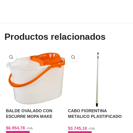
Productos relacionados
BALDE OVALADO CON
CABO FIORENTINA
C
ESCURRE MOPA MAKE
METALICO PLASTIFICADO
–
1,2 MTS
$
6.954,78
$
$
3.745,10
+IVA
+IVA