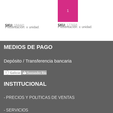
AÑADIR AL CARRITO
LEER MÁS
SKU:
177658
S
SKU:
184441
Presentación: x unidad.
P
Presentación: x unidad.
MEDIOS DE PAGO
Depósito / Transferencia bancaria
INSTITUCIONAL
-
PRECIOS Y POLITICAS DE VENTAS
-
SERVICIOS