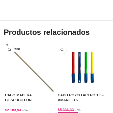
Productos relacionados
AGOTADO
CABO MADERA
CABO ROYCO ACERO 1,5 -
C
P/ESCOBILLON
AMARILLO-
A
BARRENDERO
$
5.336,33
$
$
2.183,94
+IVA
+IVA