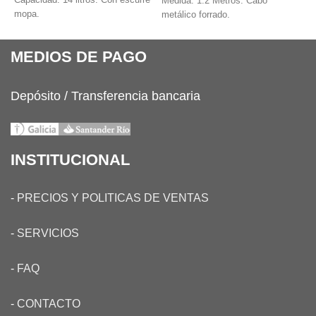
Capacidad: 14 litros. Con escurre
P
Medida: 1.2 Metros. Cabo
mopa.
metálico forrado.
MEDIOS DE PAGO
Depósito / Transferencia bancaria
INSTITUCIONAL
-
PRECIOS Y POLITICAS DE VENTAS
-
SERVICIOS
-
FAQ
-
CONTACTO