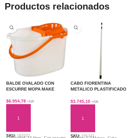
Productos relacionados
BALDE OVALADO CON
CABO FIORENTINA
C
ESCURRE MOPA MAKE
METALICO PLASTIFICADO
–
1,2 MTS
$
6.954,78
$
$
3.745,10
+IVA
+IVA
AÑADIR AL CARRITO
AÑADIR AL CARRITO
SKU:
183332
S
SKU:
185243