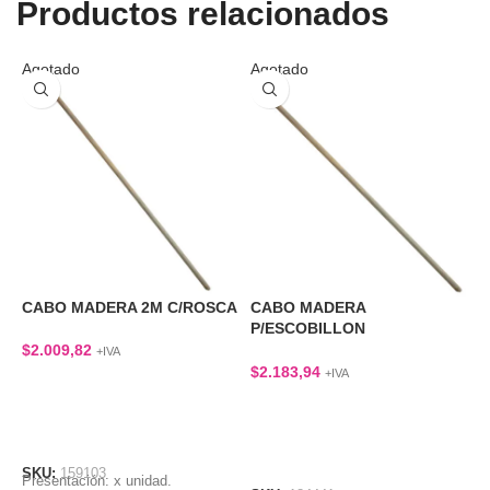
Productos relacionados
Agotado
Agotado
C
CABO MADERA 2M C/ROSCA
CABO MADERA
C
P/ESCOBILLON
BARRENDERO
$
2.009,82
$
+IVA
$
2.183,94
+IVA
LEER MÁS
LEER MÁS
SKU:
159103
S
Presentación: x unidad.
C