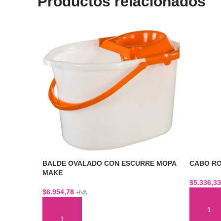
Productos relacionados
BALDE OVALADO CON ESCURRE MOPA
CABO RO
MAKE
$
5.336,33
$
6.954,78
+IVA