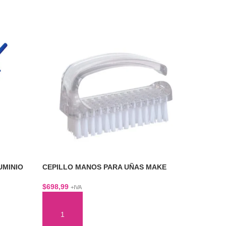
UMINIO
CEPILLO MANOS PARA UÑAS MAKE
FILTRO 
AROMATE
$
698,99
+IVA
$
2.402,36