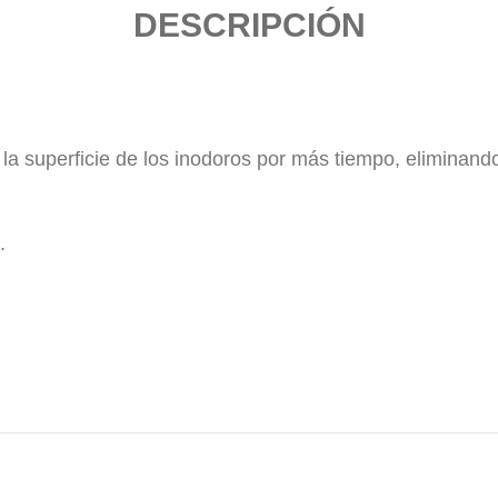
DESCRIPCIÓN
la superficie de los inodoros por más tiempo, eliminand
.
 , lavandinas , lavandina en gel , lavandina vim , limpiad