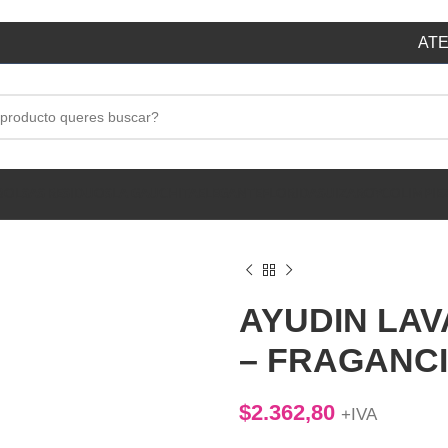
ATE
BOLSAS RESIDUOS
LA GAUCHITA
ELEGANTE
FLORIDA
SUIZA
ROYCO
LIMPIE
AYUDIN LAV
– FRAGANCI
$
2.362,80
+IVA