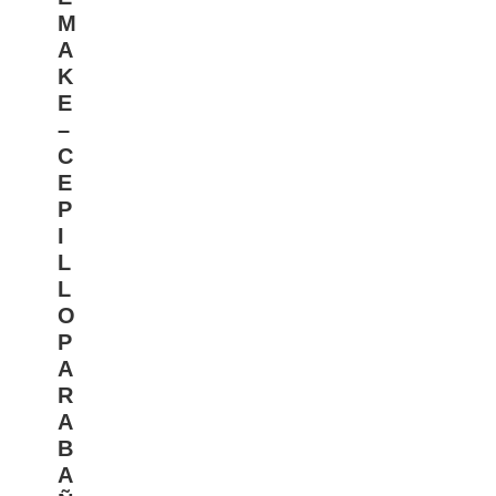
M
A
K
E
–
C
E
P
I
L
L
O
P
A
R
A
B
A