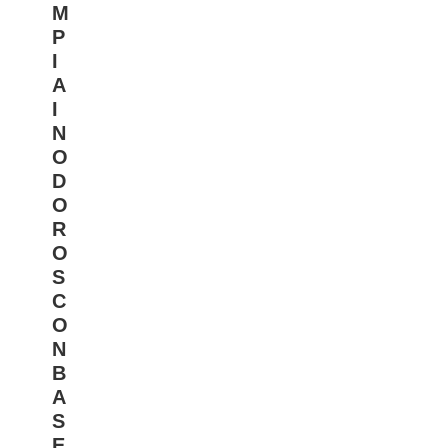
M
P
I
A
I
N
O
D
O
R
O
S
C
O
N
B
A
S
E