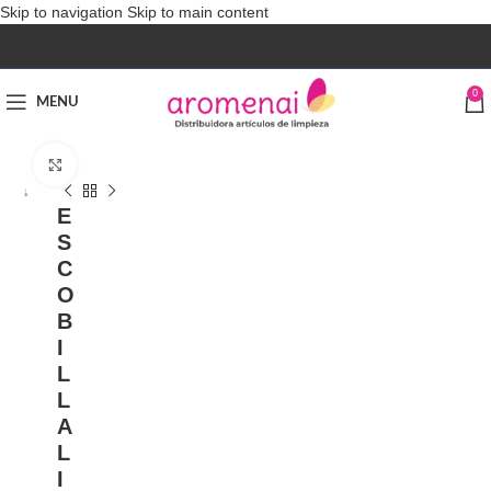
Skip to navigation
Skip to main content
0
MENU
Click to enlarge
E
S
C
O
B
I
L
L
A
L
I