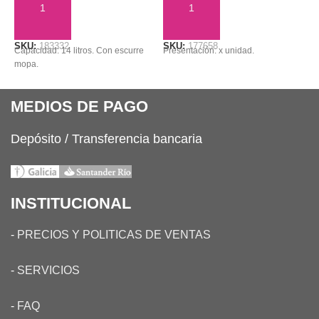
AÑADIR AL CARRITO
AÑADIR AL CARRITO
SKU:
183332
SKU:
177658
S
Capacidad: 14 litros. Con escurre
Presentación: x unidad.
M
mopa.
MEDIOS DE PAGO
Depósito / Transferencia bancaria
INSTITUCIONAL
-
PRECIOS Y POLITICAS DE VENTAS
-
SERVICIOS
-
FAQ