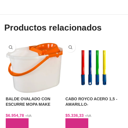
Productos relacionados
BALDE OVALADO CON
CABO ROYCO ACERO 1,5 -
C
ESCURRE MOPA MAKE
AMARILLO-
C
$
6.954,78
$
5.336,33
$
+IVA
+IVA