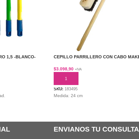
O 1,5 -BLANCO-
CEPILLO PARRILLERO CON CABO MAK
$
3.098,90
+IVA
TO
AÑADIR AL CARRITO
SKU:
183495
ad.
Medida: 24 cm
NAL
ENVIANOS TU CONSULTA