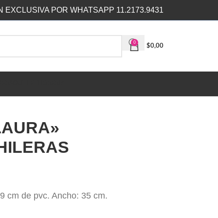
 EXCLUSIVA POR WHATSAPP 11.2173.9431
0
$
0,00
SERS
OUTLET
LIBRERIA
LAURA»
HILERAS
a 9 cm de pvc. Ancho: 35 cm.