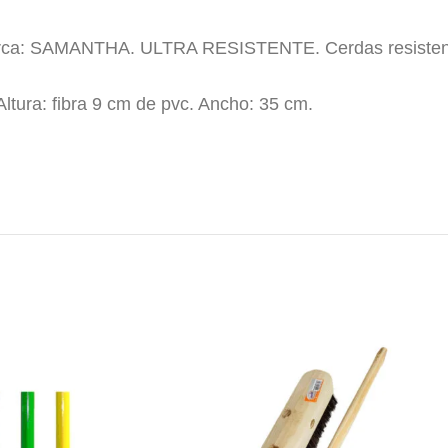
AMANTHA. ULTRA RESISTENTE. Cerdas resistentes y f
Altura: fibra 9 cm de pvc. Ancho: 35 cm.
ba , escoba samantha , escoba,escobas,perdigon