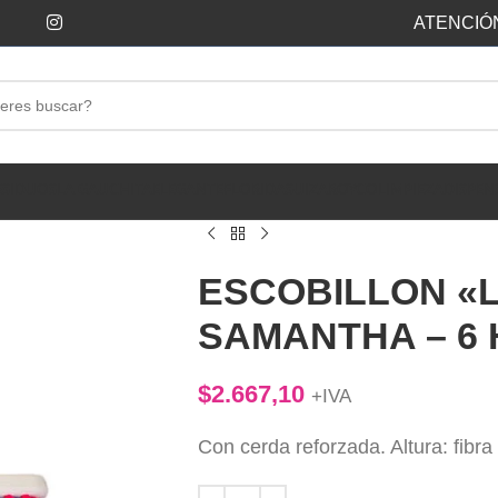
ATENCIÓN
ESIDUOS
LA GAUCHITA
ELEGANTE
FLORIDA
SUIZA
ROYCO
LIMPIEZA
DISPEN
ESCOBILLON «
SAMANTHA – 6 
$
2.667,10
+IVA
Con cerda reforzada. Altura: fibr