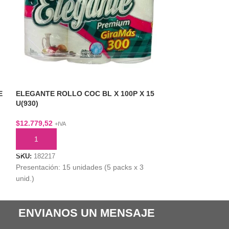
E
ELEGANTE ROLLO COC BL X 100P X 15
FILTRO MINGIT
U(930)
AROMATESSEN 
$
12.779,52
$
2.402,36
+IVA
+IVA
AÑADIR AL CARRITO
AÑADIR AL CA
SKU:
182217
SKU:
180990
Presentación: 15 unidades (5 packs x 3
Presentación: Por
unid.)
ENVIANOS UN MENSAJE