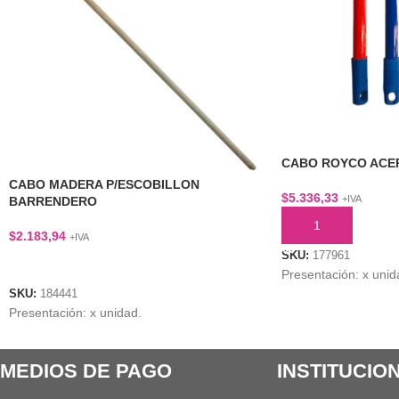
CABO ROYCO ACER
CABO MADERA P/ESCOBILLON
$
5.336,33
+IVA
BARRENDERO
AÑADIR AL CARRI
$
2.183,94
+IVA
SKU:
177961
LEER MÁS
Presentación: x unid
SKU:
184441
Presentación: x unidad.
MEDIOS DE PAGO
INSTITUCIO