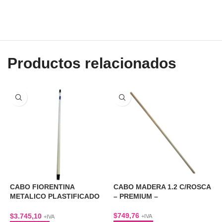
Productos relacionados
A
CABO FIORENTINA
CABO MADERA 1.2 C/ROSCA
METALICO PLASTIFICADO
– PREMIUM –
C
1,2 MTS
$
749,76
$
$
3.745,10
+IVA
+IVA