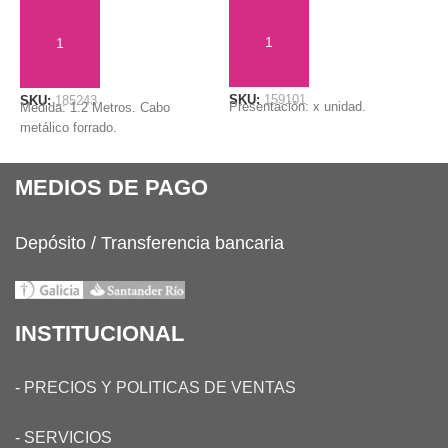
AÑADIR AL CARRITO
AÑADIR AL CARRITO
SKU:
159101
S
SKU:
185243
Presentación: x unidad.
P
Medida: 1.2 Metros. Cabo
metálico forrado.
MEDIOS DE PAGO
Depósito / Transferencia bancaria
INSTITUCIONAL
-
PRECIOS Y POLITICAS DE VENTAS
-
SERVICIOS