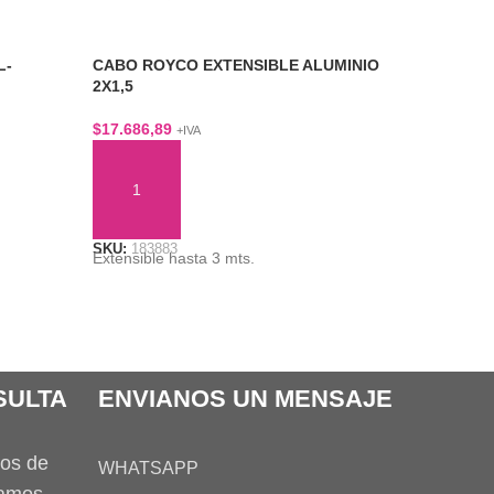
L-
CABO ROYCO EXTENSIBLE ALUMINIO
DESODOR
2X1,5
INOXIDA
$
17.686,89
$
48.909,1
+IVA
AÑADIR AL CARRITO
AÑADIR
SKU:
183883
SKU:
1819
Extensible hasta 3 mts.
Presentac
SULTA
ENVIANOS UN MENSAJE
tos de
WHATSAPP