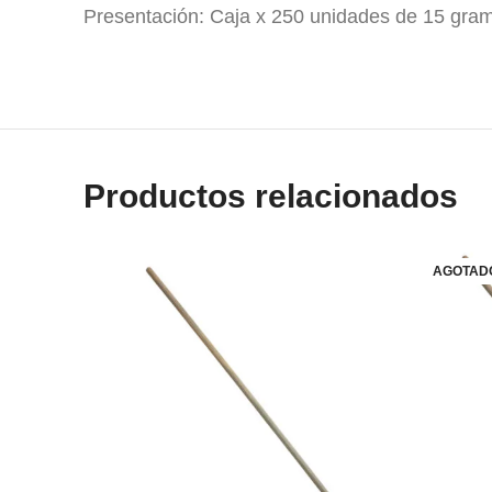
Presentación: Caja x 250 unidades de 15 gra
jabón , jabones , jabon , jabon de tocador , jab
Productos relacionados
AGOTAD