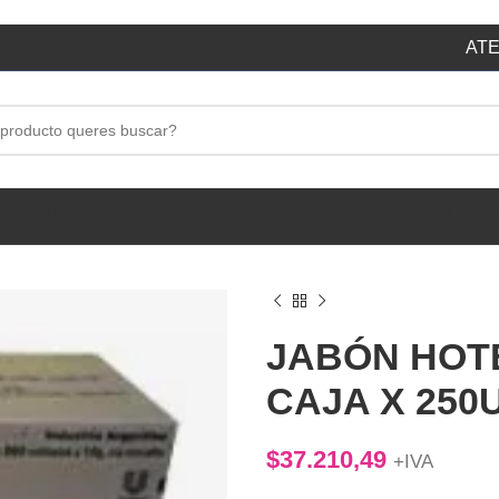
ATE
BOLSAS RESIDUOS
LA GAUCHITA
ELEGANTE
FLORIDA
SUIZA
ROYCO
LIMPIE
JABÓN HOT
CAJA X 250
$
37.210,49
+IVA