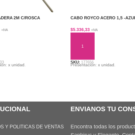
DERA 2M C/ROSCA
CABO ROYCO ACERO 1,5 -AZU
$
5.336,33
+IVA
+IVA
ÁS
AÑADIR AL CARRITO
03
SKU:
177656
ión: x unidad.
Presentación: x unidad.
TUCIONAL
ENVIANOS TU CON
Encontra todas los produc
S Y POLITICAS DE VENTAS