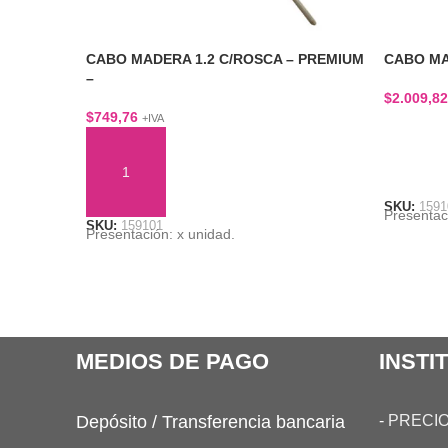
CABO MADERA 1.2 C/ROSCA – PREMIUM
CABO MA
–
$
2.009,82
$
749,76
+IVA
LEER M
AÑADIR AL CARRITO
SKU:
1591
Presentac
SKU:
159101
Presentación: x unidad.
MEDIOS DE PAGO
INSTI
Depósito / Transferencia bancaria
-
PRECIO