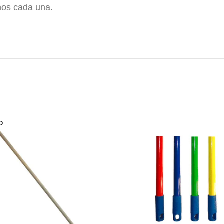
mos cada una.
ones de tocador , lux , jabon lux , jabón lux , jabón hoter
O