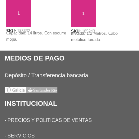
AÑADIR AL CARRITO
AÑADIR AL CARRITO
SKU:
183332
S
SKU:
185243
Capacidad: 14 litros. Con escurre
P
Medida: 1.2 Metros. Cabo
mopa.
metálico forrado.
MEDIOS DE PAGO
Depósito / Transferencia bancaria
INSTITUCIONAL
-
PRECIOS Y POLITICAS DE VENTAS
-
SERVICIOS