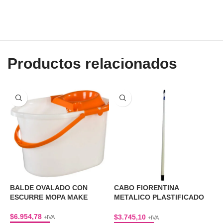
Productos relacionados
BALDE OVALADO CON
CABO FIORENTINA
C
ESCURRE MOPA MAKE
METALICO PLASTIFICADO
A
1,2 MTS
$
6.954,78
$
$
3.745,10
+IVA
+IVA