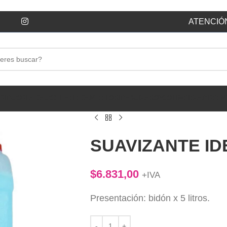
ATENCIÓN
ESIDUOS
LA GAUCHITA
ELEGANTE
FLORIDA
SUIZA
ROYCO
LIMPIEZA
DISPEN
SUAVIZANTE ID
$
6.831,00
+IVA
Presentación: bidón x 5 litros.