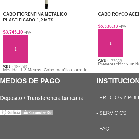
CABO FIORENTINA METALICO
CABO ROYCO ACER
PLASTIFICADO 1,2 MTS
$
5.336,33
+IVA
$
3.745,10
+IVA
AÑADIR AL CARRI
AÑADIR AL CARRITO
SKU:
177658
Presentación: x unid
SKU:
185243
Medida: 1.2 Metros. Cabo metálico forrado.
MEDIOS DE PAGO
INSTITUCIO
Depósito / Transferencia bancaria
-
PRECIOS Y POL
-
SERVICIOS
-
FAQ