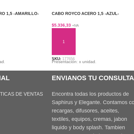
O 1,5 -AMARILLO-
CABO ROYCO ACERO 1,5 -AZUL-
$
5.336,33
+IVA
TO
AÑADIR AL CARRITO
SKU:
177656
ad.
Presentación: x unidad.
NAL
ENVIANOS TU CONSULTA
Encontra todas los productos de
ITICAS DE VENTAS
Saphirus y Elegante. Contamos c
recargas, difusores, aceites,
textiles, equipos, cremas, jabon
liquido y body splash. Tambien