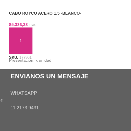
CABO ROYCO ACERO 1,5 -BLANCO-
CABO ROYCO AC
$
5.336,33
$
5.336,33
+IVA
+IVA
AÑADIR AL CARRITO
AÑADIR AL CA
SKU:
177961
SKU:
177657
Presentación: x unidad.
Presentación: x u
ENVIANOS UN MENSAJE
WHATSAPP
on
11.2173.9431