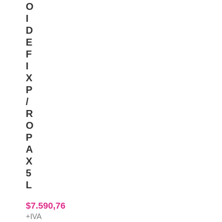
O
I
D
E
F
I
X
P
/
R
O
P
A
X
5
L
$
7.590,76
+IVA