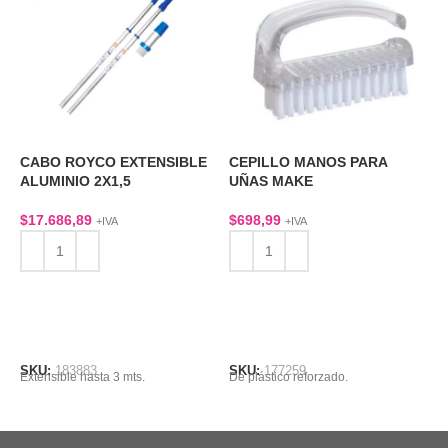
CABO ROYCO EXTENSIBLE
CEPILLO MANOS PARA
D
ALUMINIO 2X1,5
UÑAS MAKE
P
$
17.686,89
$
698,99
$
+IVA
+IVA
AÑADIR AL CARRITO
AÑADIR AL CARRITO
SKU:
183883
SKU:
177259
S
Extensible hasta 3 mts.
De plástico reforzado.
P