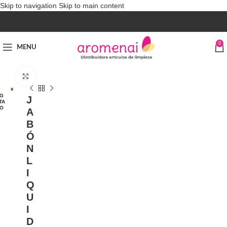
Skip to navigation
Skip to main content
0
MENU
Click to enlarge
G
J
TA
O
A
B
Ó
N
L
I
Q
U
I
D