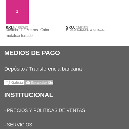
LEER MÁS
AÑADIR AL CARRITO
SKU:
159103
S
SKU:
185243
Presentación: x unidad.
P
Medida: 1.2 Metros. Cabo
metálico forrado.
MEDIOS DE PAGO
Depósito / Transferencia bancaria
INSTITUCIONAL
-
PRECIOS Y POLITICAS DE VENTAS
-
SERVICIOS