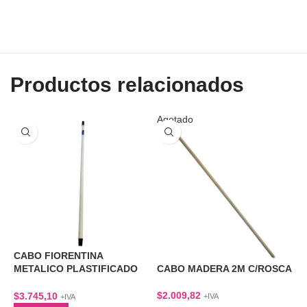
Productos relacionados
Agotado
CABO FIORENTINA
C
METALICO PLASTIFICADO
CABO MADERA 2M C/ROSCA
B
1,2 MTS
$
2.009,82
$
$
3.745,10
+IVA
+IVA