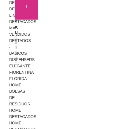
R
DESTACADOS
A
DE
M
AÑADIR AL CARRITO
LIMPIEZA
A
DESTACADOS
S
K
K
MAS
E
U:
P
VENDIDOS
1
A
DESTADOS
8
C
-
3
K
BASICOS
5
X
3
DISPENSERS
2
1
ELEGANTE
U
FIORENTINA
N
I
FLORIDA
D
HOME
A
BOLSAS
D
DE
E
RESIDUOS
S
HOME
DESTACADOS
HOME