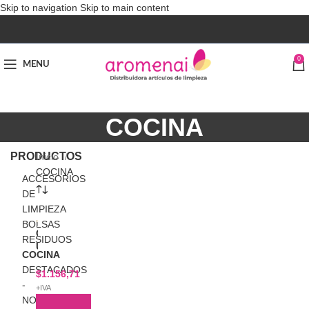
Skip to navigation
Skip to main content
0
MENU
COCINA
PRODUCTOS
Inicio
COCINA
ACCESORIOS
DE
LIMPIEZA
BOLSAS
C
RESIDUOS
U
COCINA
B
DESTACADOS
E
$
1.156,71
-
T
+IVA
E
NOVEDADES