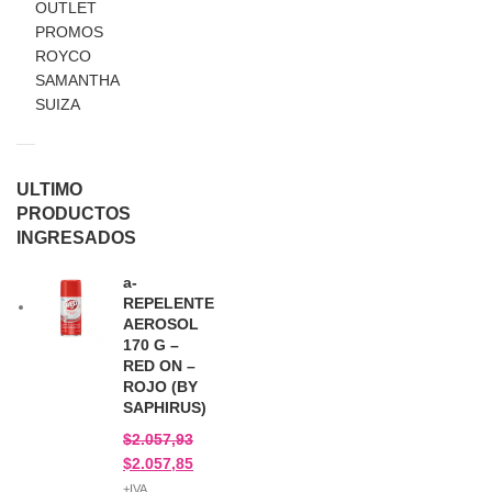
OUTLET
PROMOS
ROYCO
SAMANTHA
SUIZA
ULTIMO
PRODUCTOS
INGRESADOS
a-
REPELENTE
AEROSOL
170 G –
RED ON –
ROJO (BY
SAPHIRUS)
$
2.057,93
$
2.057,85
+IVA