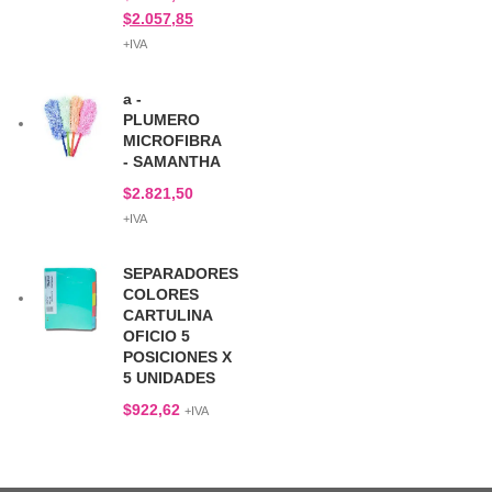
$
2.057,85
+IVA
a -
PLUMERO
MICROFIBRA
- SAMANTHA
$
2.821,50
+IVA
SEPARADORES
COLORES
CARTULINA
OFICIO 5
POSICIONES X
5 UNIDADES
$
922,62
+IVA