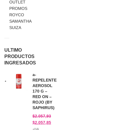
OUTLET
PROMOS
ROYCO
SAMANTHA
SUIZA
ULTIMO
PRODUCTOS
INGRESADOS
a-
REPELENTE
AEROSOL
170 G –
RED ON –
ROJO (BY
SAPHIRUS)
$
2.057,93
$
2.057,85
+IVA