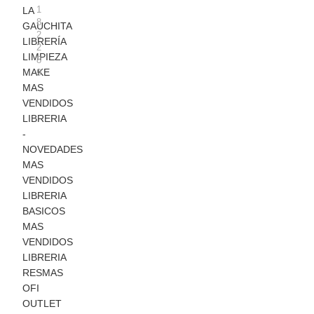
O
5
A
1
LA
C
)
L
8
GAUCHITA
O
1
2
C
LIBRERÍA
2
2
B
R
LIMPIEZA
8
L
O
MAKE
9
X
L
MAS
5
L
VENDIDOS
0
O
LIBRERIA
P
S
X
-
2
NOVEDADES
4
MAS
U
VENDIDOS
(
LIBRERIA
9
BASICOS
2
MAS
7
)
VENDIDOS
LIBRERIA
RESMAS
OFI
OUTLET