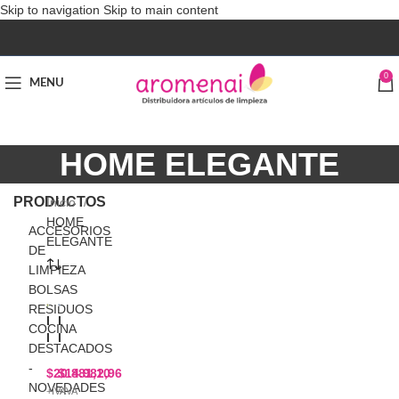
Skip to navigation
Skip to main content
0
MENU
HOME ELEGANTE
PRODUCTOS
Inicio
HOME
ACCESORIOS
ELEGANTE
DE
LIMPIEZA
BOLSAS
RESIDUOS
E
E
COCINA
L
L
DESTACADOS
E
E
-
G
G
$
20.881,10
$
14.982,96
NOVEDADES
A
A
+IVA
+IVA